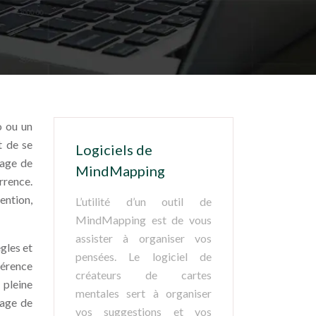
o ou un
t de se
Logiciels de
mage de
MindMapping
rrence.
ention,
L’utilité d’un outil de
MindMapping est de vous
assister à organiser vos
ègles et
pensées. Le logiciel de
hérence
créateurs de cartes
 pleine
mentales sert à organiser
mage de
vos suggestions et vos