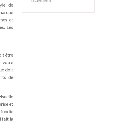
tyle de
 marque
rnes et
es. Les
oit être
i votre
ue doit
orts de
isuelle
rise et
ofondie
 fait la