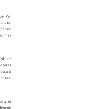
ue. Par
tant de
 pas de
rsonnes
isissez
actères
ressant
res que
orts et
 dépend