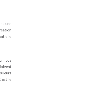
 et une
réation
ntielle
on, vos
doivent
ouleurs
’est le