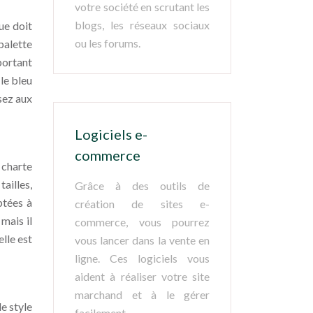
votre société en scrutant les
blogs, les réseaux sociaux
ue doit
ou les forums.
palette
portant
 le bleu
sez aux
Logiciels e-
commerce
 charte
tailles,
Grâce à des outils de
ptées à
création de sites e-
mais il
commerce, vous pourrez
lle est
vous lancer dans la vente en
ligne. Ces logiciels vous
aident à réaliser votre site
marchand et à le gérer
le style
facilement.