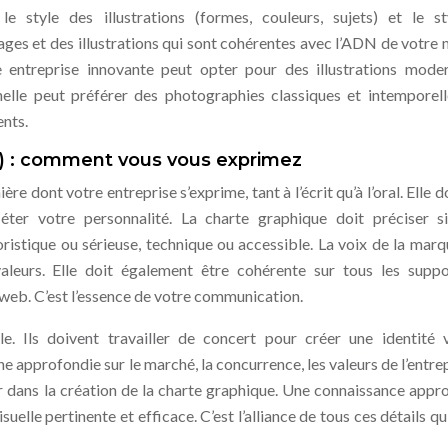
, le style des illustrations (formes, couleurs, sujets) et le s
images et des illustrations qui sont cohérentes avec l’ADN de votre
e entreprise innovante peut opter pour des illustrations mode
nelle peut préférer des photographies classiques et intemporell
ents.
ce) : comment vous vous exprimez
re dont votre entreprise s’exprime, tant à l’écrit qu’à l’oral. Elle d
léter votre personnalité. La charte graphique doit préciser s
istique ou sérieuse, technique ou accessible. La voix de la marq
aleurs. Elle doit également être cohérente sur tous les supp
web. C’est l’essence de votre communication.
e. Ils doivent travailler de concert pour créer une identité v
 approfondie sur le marché, la concurrence, les valeurs de l’entrep
er dans la création de la charte graphique. Une connaissance appr
elle pertinente et efficace. C’est l’alliance de tous ces détails qui