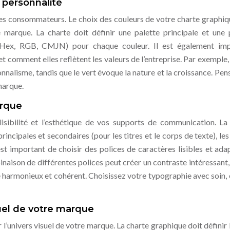
e personnalité
les consommateurs. Le choix des couleurs de votre charte graphiq
 marque. La charte doit définir une palette principale et une 
 (Hex, RGB, CMJN) pour chaque couleur. Il est également im
 et comment elles reflètent les valeurs de l’entreprise. Par exemple,
onnalisme, tandis que le vert évoque la nature et la croissance. Pen
marque.
arque
lisibilité et l’esthétique de vos supports de communication. La
incipales et secondaires (pour les titres et le corps de texte), les 
est important de choisir des polices de caractères lisibles et ada
naison de différentes polices peut créer un contraste intéressant, 
e harmonieux et cohérent. Choisissez votre typographie avec soin, e
isuel de votre marque
r l’univers visuel de votre marque. La charte graphique doit définir 