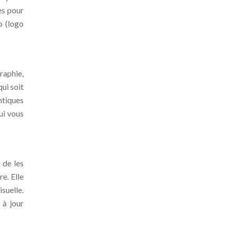
es pour
o (logo
raphie,
qui soit
ntiques
ui vous
 de les
e. Elle
suelle.
 à jour