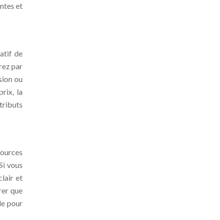
ntes et
atif de
rez par
sion ou
rix, la
tributs
sources
Si vous
lair et
rer que
le pour