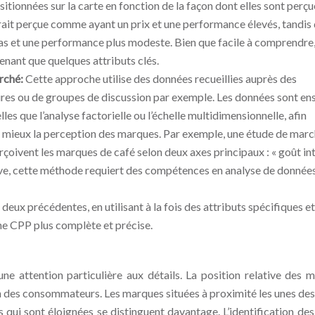
itionnées sur la carte en fonction de la façon dont elles sont perçu
erait perçue comme ayant un prix et une performance élevés, tandis
as et une performance plus modeste. Bien que facile à comprendre,
tenant que quelques attributs clés.
rché:
Cette approche utilise des données recueillies auprès des
res ou de groupes de discussion par exemple. Les données sont en
les que l’analyse factorielle ou l’échelle multidimensionnelle, afin
 le mieux la perception des marques. Par exemple, une étude de mar
çoivent les marques de café selon deux axes principaux : « goût in
tive, cette méthode requiert des compétences en analyse de données
deux précédentes, en utilisant à la fois des attributs spécifiques e
ne CPP plus complète et précise.
une attention particulière aux détails. La position relative des 
ion des consommateurs. Les marques situées à proximité les unes des
s qui sont éloignées se distinguent davantage. L’identification des