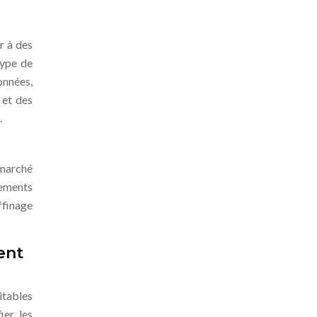
r à des
type de
onnées,
 et des
.
 marché
tements
ffinage
ent
itables
ier les