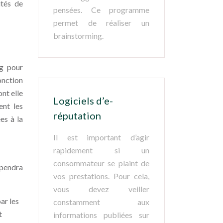
ités de
pensées. Ce programme
permet de réaliser un
brainstorming.
ng pour
onction
nt elle
Logiciels d’e-
ent les
réputation
es à la
Il est important d’agir
rapidement si un
consommateur se plaint de
épendra
vos prestations. Pour cela,
vous devez veiller
ar les
constamment aux
t
informations publiées sur