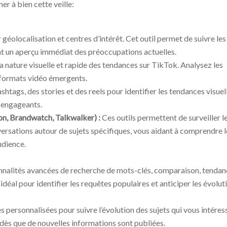
er à bien cette veille:
géolocalisation et centres d’intérêt. Cet outil permet de suivre les
ant un aperçu immédiat des préoccupations actuelles.
la nature visuelle et rapide des tendances sur TikTok. Analysez les
s formats vidéo émergents.
ashtags, des stories et des reels pour identifier les tendances visuel
s engageants.
on, Brandwatch, Talkwalker) :
Ces outils permettent de surveiller l
ersations autour de sujets spécifiques, vous aidant à comprendre l
udience.
onnalités avancées de recherche de mots-clés, comparaison, tenda
 idéal pour identifier les requêtes populaires et anticiper les évolut
s personnalisées pour suivre l’évolution des sujets qui vous intéres
 dès que de nouvelles informations sont publiées.