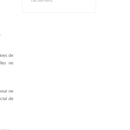
r
ines de
lles ne
pour ne
cial de