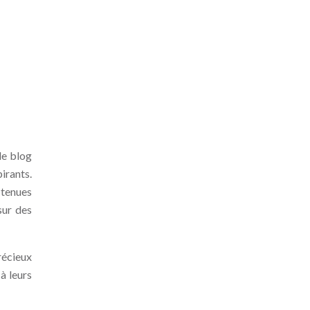
de blog
irants.
 tenues
sur des
récieux
à leurs