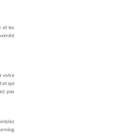
 et les
oximité
e
à votre
t et qui
cez pas
semblez
torming