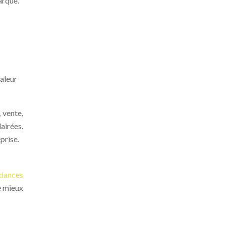
arque.
valeur
 vente,
airées.
prise.
dances
e mieux