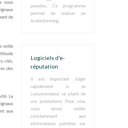
us vous
pensées. Ce programme
signaux
permet de réaliser un
ement de
brainstorming.
 veille
ultitude
Logiciels d’e-
s-clés.
réputation
res des
Il est important d’agir
rapidement si un
consommateur se plaint de
ité. La
vos prestations. Pour cela,
 signaux
vous devez veiller
ent aux
constamment aux
informations publiées sur