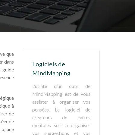
rve que
er dans
Logiciels de
n guide
MindMapping
résence
L’utilité d’un outil de
MindMapping est de vous
atégique
assister à organiser vos
tique à
pensées. Le logiciel de
irer de
créateurs de cartes
réer de
mentales sert à organiser
 », une
vos suggestions et vos