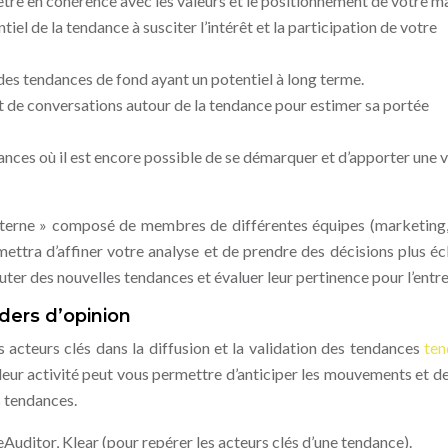
être en cohérence avec les valeurs et le positionnement de votre m
tiel de la tendance à susciter l’intérêt et la participation de votre
 des tendances de fond ayant un potentiel à long terme.
t de conversations autour de la tendance pour estimer sa portée
dances où il est encore possible de se démarquer et d’apporter une 
interne » composé de membres de différentes équipes (marketing,
mettra d’affiner votre analyse et de prendre des décisions plus écl
ter des nouvelles tendances et évaluer leur pertinence pour l’entre
aders d’opinion
s acteurs clés dans la diffusion et la validation des tendances
ten
re leur activité peut vous permettre d’anticiper les mouvements et d
s tendances.
uditor, Klear (pour repérer les acteurs clés d’une tendance).